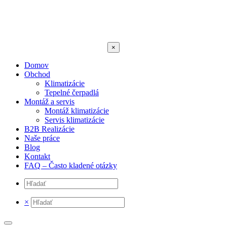
×
Domov
Obchod
Klimatizácie
Tepelné čerpadlá
Montáž a servis
Montáž klimatizácie
Servis klimatizácie
B2B Realizácie
Naše práce
Blog
Kontakt
FAQ – Často kladené otázky
×