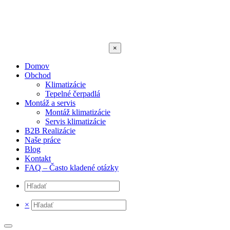
×
Domov
Obchod
Klimatizácie
Tepelné čerpadlá
Montáž a servis
Montáž klimatizácie
Servis klimatizácie
B2B Realizácie
Naše práce
Blog
Kontakt
FAQ – Často kladené otázky
×