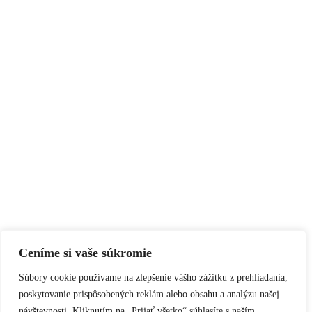
Ceníme si vaše súkromie
Súbory cookie používame na zlepšenie vášho zážitku z prehliadania,
poskytovanie prispôsobených reklám alebo obsahu a analýzu našej
návštevnosti. Kliknutím na „Prijať všetko“ súhlasíte s naším