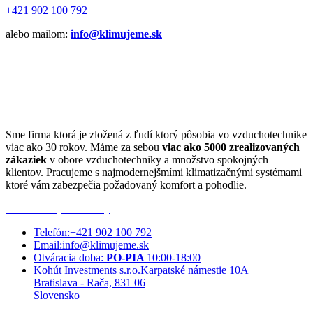
+421 902 100 792
alebo mailom:
info@klimujeme.sk
Sme firma ktorá je zložená z ľudí ktorý pôsobia vo vzduchotechnike
viac ako 30 rokov. Máme za sebou
viac ako 5000 zrealizovaných
zákaziek
v obore vzduchotechniky a množstvo spokojných
klientov. Pracujeme s najmodernejšmími klimatizačnými systémami
ktoré vám zabezpečia požadovaný komfort a pohodlie.
Obchodné podmienky
Telefón:
+421 902 100 792
Email:
info@klimujeme.sk
Otváracia doba:
PO-PIA
10:00-18:00
Kohút Investments s.r.o.
Karpatské námestie 10A
Bratislava - Rača, 831 06
Slovensko