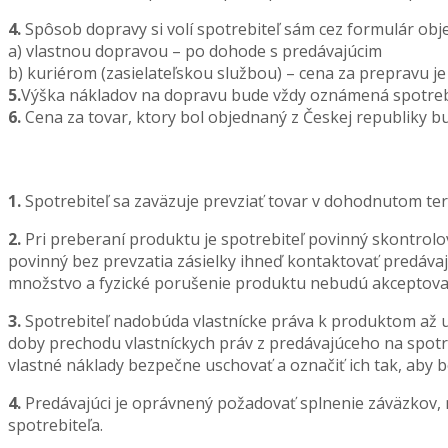
4.
Spôsob dopravy si volí spotrebiteľ sám cez formulár obj
a) vlastnou dopravou – po dohode s predávajúcim
b) kuriérom (zasielateľskou službou) – cena za prepravu je
5.
Výška nákladov na dopravu bude vždy oznámená spotrebite
6.
Cena za tovar, ktory bol objednaný z Českej republiky b
1.
Spotrebiteľ sa zaväzuje prevziať tovar v dohodnutom te
2.
Pri preberaní produktu je spotrebiteľ povinný skontrolov
povinný bez prevzatia zásielky ihneď kontaktovať predávaj
množstvo a fyzické porušenie produktu nebudú akceptova
3.
Spotrebiteľ nadobúda vlastnícke práva k produktom až 
doby prechodu vlastníckych práv z predávajúceho na spotre
vlastné náklady bezpečne uschovať a označiť ich tak, aby b
4.
Predávajúci je oprávnený požadovať splnenie záväzkov, n
spotrebiteľa.