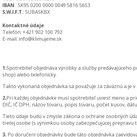
IBAN
: SK95 0200 0000 0049 5816 5653
S.W.I.F.T
.: SUBASKBX
Kontaktné údaje
Telefón: +421 902 100 792
E-mail: info@klimujeme.sk
1.
Spotrebiteľ objednáva výrobky a služby predávajúceho
shop) alebo telefonicky.
Takto vykonaná objednávka sa považuje za záväznú a je v 
2.
Pri každej objednávke musí spotrebiteľ uviesť meno a prie
DIČ, IČ DPH, názov tovaru, popis tovaru, počet kusov, dá
Tieto údaje budú v zmysle zákona o ochrane osobných úda
tretej osobe (s výnimkou osoby zabezpečujúcej prepravu t
3.
Po doručení objednávky bude táto objednávka zaevidova