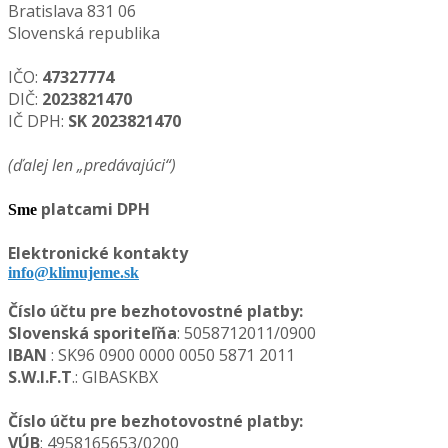
Bratislava 831 06
Slovenská republika
IČO:
47327774
DIČ:
2023821470
IČ DPH:
SK
2023821470
(ďalej len „predávajúci“)
platcami DPH
Sme
Elektronické kontakty
info@
k
limujeme.sk
Číslo účtu pre bezhotovostné platby:
Slovenská sporiteľňa
: 50
58712011
/0900
IBAN
: SK
96 0900 0000 0050 5871 2011
S.W.I.F.T
.: GIBASKBX
Číslo účtu pre bezhotovostné platby:
VÚB
: 4958165653/0200