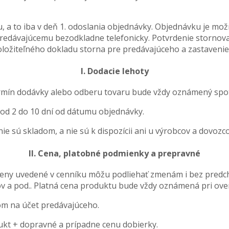
, a to iba v deň 1. odoslania objednávky. Objednávku je mo
redávajúcemu bezodkladne telefonicky. Potvrdenie stornovan
ožiteľného dokladu storna pre predávajúceho a zastavenie
I. Dodacie lehoty
rmín dodávky alebo odberu tovaru bude vždy oznámený spotr
od 2 do 10 dní od dátumu objednávky.
e sú skladom, a nie sú k dispozícii ani u výrobcov a dovozco
II. Cena, platobné podmienky a prepravné
ny uvedené v cenníku môžu podliehať zmenám i bez predchá
v a pod.. Platná cena produktu bude vždy oznámená pri ove
om na účet predávajúceho.
dukt + dopravné a prípadne cenu dobierky.