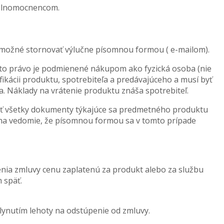
splnomocnencom.
e možné stornovať výlučne písomnou formou ( e-mailom).
oto právo je podmienené nákupom ako fyzická osoba (nie
ikácii produktu, spotrebiteľa a predávajúceho a musí byť
. Náklady na vrátenie produktu znáša spotrebiteľ.
ať všetky dokumenty týkajúce sa predmetného produktu
ie na vedomie, že písomnou formou sa v tomto prípade
enia zmluvy cenu zaplatenú za produkt alebo za službu
 späť.
uplynutím lehoty na odstúpenie od zmluvy.