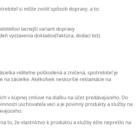
ebiteľ si môže zvoliť spôsob dopravy, a to:
iteľovi lacnejší variant dopravy.
 vystavenia dokladov(faktúra, dodací list).
sielka viditeľne poškodená a zničená, spotrebiteľ je
e na zásielke. Akékoľvek neskoršie reklamácie na
ch v kúpnej zmluve na diaľku na účet predávajúceho. Do
innosti uschovateľa veci a je povinný produkty a služby na
ávajúceho.
a to, že vlastníctvo k produktu a služby ešte neprešlo na