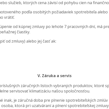
lebo služieb, ktorých cena závisí od pohybu cien na finančn
zhotoveného podľa osobitých požiadaviek spotrebiteľa aleb
 vrátiť.
túpenie od kúpnej zmluvy po lehote 7 pracovných dní, má p
peňažnej čiastky.
iť od zmluvy) alebo jej časť ak:
V. Záruka a servis
íslušných záručných listoch vybraných produktov, ktoré spo
delne servisovať klimatizáciu našou spoločnosťou.
ené inak, je záručná doba pre plnenie spotrebiteľských zml
soba, ktorá pri uzatváraní a plnení spotrebiteľskej zmluvy