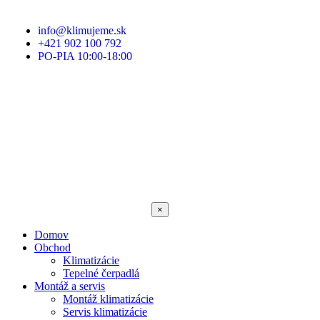
info@klimujeme.sk
+421 902 100 792
PO-PIA 10:00-18:00
×
Domov
Obchod
Klimatizácie
Tepelné čerpadlá
Montáž a servis
Montáž klimatizácie
Servis klimatizácie