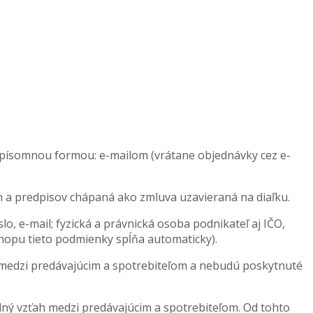
ísomnou formou: e-mailom (vrátane objednávky cez e-
n a predpisov chápaná ako zmluva uzavieraná na diaľku.
o, e-mail; fyzická a právnická osoba podnikateľ aj IČO,
hopu tieto podmienky spĺňa automaticky).
u medzi predávajúcim a spotrebiteľom a nebudú poskytnuté
ný vzťah medzi predávajúcim a spotrebiteľom. Od tohto