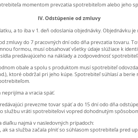
trebiteľa momentom prevzatia spotrebiteľom alebo jeho 
IV. Odstúpenie od zmluvy
atku, a to iba v 1. deň odoslania objednávky. Objednávku j
 od zmluvy do 7 pracovných dní odo dňa prevzatia tovaru. T
nou formou, musí obsahovať všetky údaje slúžiace k identif
sídla predávajúceho na náklady a zodpovednosť spotrebiteľa
vodnom obale a spolu s produktom musí spotrebiteľ odovzd
d.), ktoré obdržal pri jeho kúpe. Spotrebiteľ súhlasí a ber
potrebiteľom.
neprijíma a vracia späť.
 predávajúci prevezme tovar späť a do 15 dní odo dňa odstúp
ebo službu vráti spotrebiteľovi vopred dohodnutým spôsobom
 diaľku najmä v nasledovných prípadoch:
by, ak sa služba začala plniť so súhlasom spotrebiteľa pred 