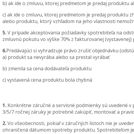
b) ak ide o zmluvu, ktorej predmetom je predaj produktu a
c) ak ide o zmluvu, ktorej predmetom je predaj produktu 
alebo produktu, ktorý vzhľadom na jeho vlastnosti nemožno
5.
V prípade akceptovania požiadavky spotrebiteľa na ods
zmluvnú pokutu vo výške 70% z fakturovanej (vystavenej) 
6.
Predávajúci si vyhradzuje právo zrušiť objednávku (odstúp
a) produkt sa nevyrába alebo sa prestal vyrábať
b) zmenila sa cena dodávateľa produktu
c) vystavená cena produktu bola chybná
1.
Konkrétne záručné a servisné podmienky sú uvedené v pr
3/5/7 ročnej záruky je potrebné zakúpiť, montovať a pravi
2.
Vo všeobecnosti, pokiaľ v záručných listoch nie je uved
ohraničená dátumom spotreby produktu. Spotrebiteľom je o