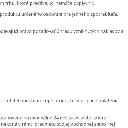
om trhu, ktoré predávajúci nemôže ovplyvniť.
o produktu určeného osobitne pre jedného spotrebiteľa,
redávajúci právo požadovať úhradu vzniknutých nákladov a
trebiteľ obdrží pri kúpe produktu. V prípade uplatenia
úv stanovená na minimálne 24 mesiacov alebo zhora
 nekoná v rámci predmetu svojej obchodnej alebo inej