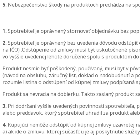
5.
Nebezpečenstvo škody na produktoch prechádza na spo
1.
Spotrebiteľ je oprávnený stornovať objednávku bez popl
2.
Spotrebiteľ je oprávnený bez uvedenia dôvodu odstúpiť
na IČO) .Odstúpenie od zmluvy musí byť uskutočnené písom
vo vyššie uvedenej lehote doručené spolu s produktom do 
Produkt nesmie byť poškodený, používaný, musí byť v pô
(návod na obsluhu, záručný list, doklad o nadobudnutí a po
rozumie listina o odstúpení od kúpnej zmluvy podpísaná s
Produkt sa nevracia na dobierku. Takto zaslaný produkt sa 
3.
Pri dodržaní vyššie uvedených povinností spotrebiteľa,
alebo preddavok, ktorý spotrebiteľ uhradil za produkt al
4.
Kupujúci nemôže odstúpiť od kúpnej zmluvy uzavretej na
a) ak ide o zmluvu, ktorej súčasťou je aj poskytnutie služ