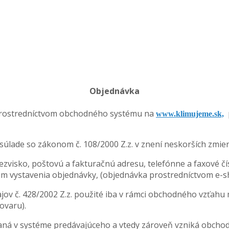
Objednávka
 prostredníctvom obchodného systému na
p
www.klimujeme.sk,
súlade so zákonom č. 108/2000 Z.z. v znení neskorších zmie
zvisko, poštovú a fakturačnú adresu, telefónne a faxové čísl
tum vystavenia objednávky, (objednávka prostredníctvom e-s
jov č. 428/2002 Z.z. použité iba v rámci obchodného vzťah
ovaru).
ná v systéme predávajúceho a vtedy zároveň vzniká obchod