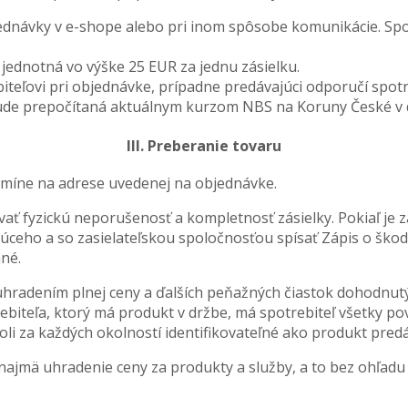
ednávky v e-shope alebo pri inom spôsobe komunikácie. Spotr
 jednotná vo výške 25 EUR za jednu zásielku.
ľovi pri objednávke, prípadne predávajúci odporučí spotreb
ude prepočítaná aktuálnym kurzom NBS na Koruny České v deň
III. Preberanie tovaru
rmíne na adrese uvedenej na objednávke.
ať fyzickú neporušenosť a kompletnosť zásielky. Pokiaľ je zá
úceho a so zasielateľskou spoločnosťou spísať Zápis o škod
né.
uhradením plnej ceny a ďalších peňažných čiastok dohodnutý
biteľa, ktorý má produkt v držbe, má spotrebiteľ všetky pov
oli za každých okolností identifikovateľné ako produkt pred
ajmä uhradenie ceny za produkty a služby, a to bez ohľadu n