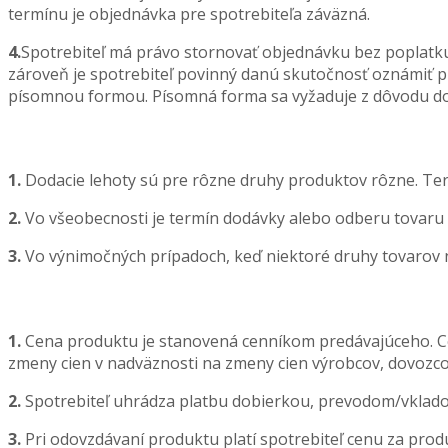
termínu je objednávka pre spotrebiteľa záväzná.
4.
Spotrebiteľ má právo stornovať objednávku bez poplatku
zároveň je spotrebiteľ povinný danú skutočnosť oznámiť p
písomnou formou. Písomná forma sa vyžaduje z dôvodu dol
1.
Dodacie lehoty sú pre rôzne druhy produktov rôzne. Te
2.
Vo všeobecnosti je termín dodávky alebo odberu tovaru 
3.
Vo výnimočných prípadoch, keď niektoré druhy tovarov ni
1.
Cena produktu je stanovená cenníkom predávajúceho. Ce
zmeny cien v nadväznosti na zmeny cien výrobcov, dovozco
2.
Spotrebiteľ uhrádza platbu dobierkou, prevodom/vklad
3.
Pri odovzdávaní produktu platí spotrebiteľ cenu za pro