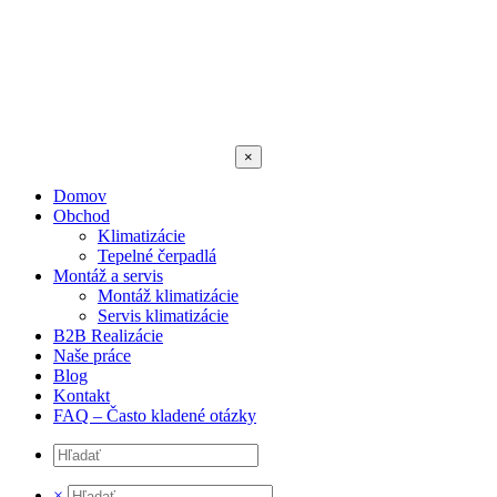
×
Domov
Obchod
Klimatizácie
Tepelné čerpadlá
Montáž a servis
Montáž klimatizácie
Servis klimatizácie
B2B Realizácie
Naše práce
Blog
Kontakt
FAQ – Často kladené otázky
×