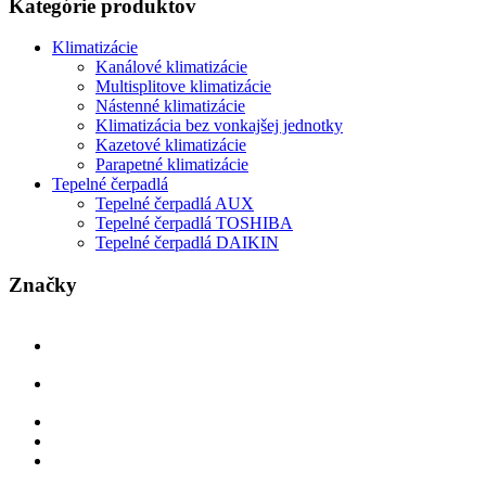
Kategórie produktov
Klimatizácie
Kanálové klimatizácie
Multisplitove klimatizácie
Nástenné klimatizácie
Klimatizácia bez vonkajšej jednotky
Kazetové klimatizácie
Parapetné klimatizácie
Tepelné čerpadlá
Tepelné čerpadlá AUX
Tepelné čerpadlá TOSHIBA
Tepelné čerpadlá DAIKIN
Značky