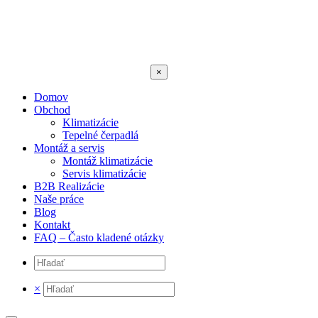
×
Domov
Obchod
Klimatizácie
Tepelné čerpadlá
Montáž a servis
Montáž klimatizácie
Servis klimatizácie
B2B Realizácie
Naše práce
Blog
Kontakt
FAQ – Často kladené otázky
×