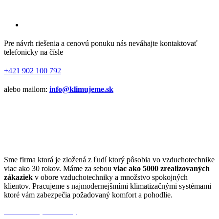
Pre návrh riešenia a cenovú ponuku nás neváhajte kontaktovať
telefonicky na čísle
+421 902 100 792
alebo mailom:
info@klimujeme.sk
Sme firma ktorá je zložená z ľudí ktorý pôsobia vo vzduchotechnike
viac ako 30 rokov. Máme za sebou
viac ako 5000 zrealizovaných
zákaziek
v obore vzduchotechniky a množstvo spokojných
klientov. Pracujeme s najmodernejšmími klimatizačnými systémami
ktoré vám zabezpečia požadovaný komfort a pohodlie.
Obchodné podmienky